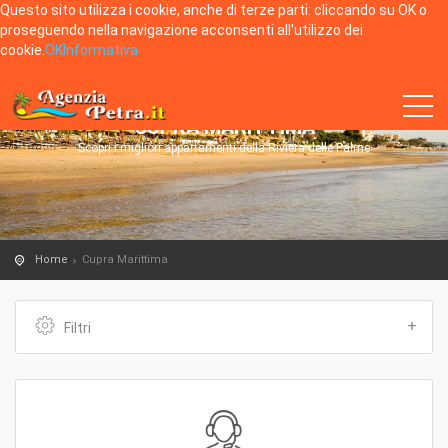
Questo sito utilizza i cookie, anche di terze parti: cliccando su OK o
proseguendo nella navigazione acconsenti all'utilizzo dei
cookie.
OK
Informativa
CUPRA MARITTIMA
Scopri i migliori appartamenti della Riviera delle Palme
Home
Cupra Marittima
Filtri