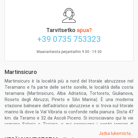
Tarvitsetko
apua?
+39 0735 753323
Maanantaista perjantaihin 9.00 - 19.30
Martinsicuro
Martinsicuro è la località più a nord del litorale abruzzese nel
Teramano e fa parte delle sette sorelle, le località della costa
teramana (Martinsicuro, Alba Adriatica, Tortoreto, Giulianova,
Roseto degli Abruzzi, Pineto e Silvi Marina). È una moderna
stazione balneare dell'adriatico abruzzese e si trova sul litorale
marino là dove la Val Vibrata si confonde nella pianura. Dista 47
km. da Teramo e 32 da Ascoli Piceno. Si incrociavano qui le vie
romane Salaria e Traiana, e qui sorgevano i centri romani di
Truentum e Castrum Truentinum. Plinio il Vecchio riferisce che
Jatka lukemista...
Truentum fu fondata dai Viburni. Divenuta romana divenne un