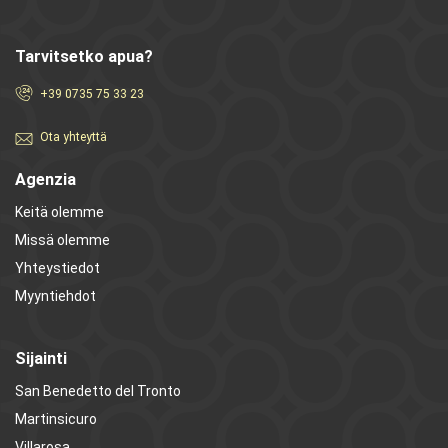
Tarvitsetko apua?
+39 0735 75 33 23
Ota yhteyttä
Agenzia
Keitä olemme
Missä olemme
Yhteystiedot
Myyntiehdot
Sijainti
San Benedetto del Tronto
Martinsicuro
Villarosa