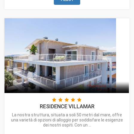
sono stati ritrovati nelle vicinanze. L’acqua della fonte scorre in
un cunicolo che attraversa il fianco della collina per più di 30
metri; in passato qui si trovava l’antico lavatoio pubblico e c’era
anche una strada che arrivava direttamente dal centro del
paese, di fronte al palazzetto Barnabei. Vista la sua lunga storia
è sottoposta a periodici restauri.
RESIDENCE VILLAMAR
La nostra struttura, situata a soli 50 metri dal mare, offre
una varietà di opzioni di alloggio per soddisfare le esigenze
dei nostri ospiti. Con un ...