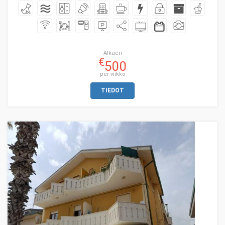
Alkaen
€
500
per viikko
TIEDOT