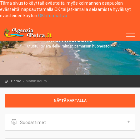
Tämä sivusto käyttää evästeitä, myös kolmannen osapuolen
evästeitä: napsauttamalla OK tai jatkamalla selaamista hyväksyt
evästeiden käytön.
OK
Informativa
MARTINSICURO
Tutustu Riviera delle Palmen parhaisiin huoneistoihin
Home
Martinsicuro
NÄYTÄ KARTALLA
Suodattimet