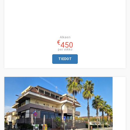
Alkaen
€
450
per viikko
TIEDOT