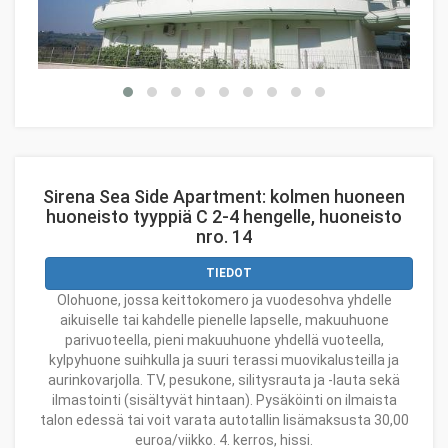
Sirena Sea Side Apartment: kolmen huoneen
huoneisto tyyppiä C 2-4 hengelle, huoneisto
nro. 14
TIEDOT
Olohuone, jossa keittokomero ja vuodesohva yhdelle
aikuiselle tai kahdelle pienelle lapselle, makuuhuone
parivuoteella, pieni makuuhuone yhdellä vuoteella,
kylpyhuone suihkulla ja suuri terassi muovikalusteilla ja
aurinkovarjolla. TV, pesukone, silitysrauta ja -lauta sekä
ilmastointi (sisältyvät hintaan). Pysäköinti on ilmaista
talon edessä tai voit varata autotallin lisämaksusta 30,00
euroa/viikko. 4. kerros, hissi.