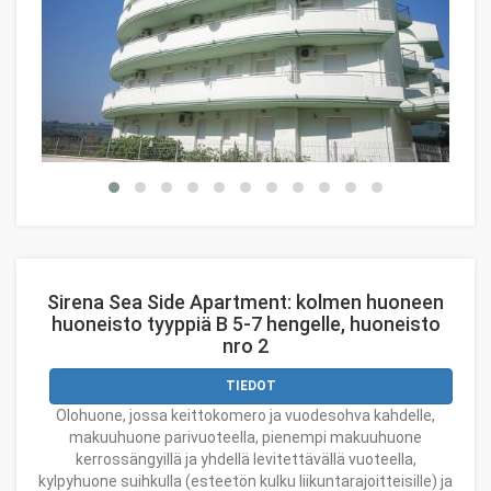
Sirena Sea Side Apartment: kolmen huoneen
huoneisto tyyppiä B 5-7 hengelle, huoneisto
nro 2
TIEDOT
Olohuone, jossa keittokomero ja vuodesohva kahdelle,
makuuhuone parivuoteella, pienempi makuuhuone
kerrossängyillä ja yhdellä levitettävällä vuoteella,
kylpyhuone suihkulla (esteetön kulku liikuntarajoitteisille) ja