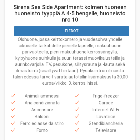
Sirena Sea Side Apartment: kolmen huoneen
huoneisto tyyppiä A 4-5 hengelle, huoneisto
nro 10
TIEDOT
Olohuone, jossa keittokomero ja vuodesohva yhdelle
aikuiselle tai kahdelle pienelle lapselle, makuuhuone
parivuoteella, pieni makuuhuone kerrossängyllä,
kylpyhuone suihkulla ja suuri terassi muovikalusteilla ja
aurinkovarjolla. TV, pesukone, silitysrauta ja -lauta sekä
ilmastointi (sisältyvät hintaan). Pysäköinti on ilmaista
talon edessä tai voit varata autotallin lisämaksusta 30,00
euroa/viikko. 3. kerros, hissi.
Animali ammessi
Frigo-freezer
Aria condizionata
Garage
Ascensore
Internet Wi-Fi
Balconi
Lavatrice
Ferro ed asse da stiro
Stendibiancheria
Forno
Televisore