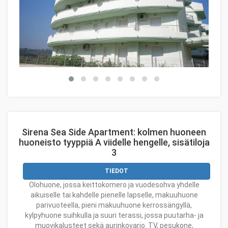
Sirena Sea Side Apartment: kolmen huoneen
huoneisto tyyppiä A viidelle hengelle, sisätiloja
3
TIEDOT
Olohuone, jossa keittokomero ja vuodesohva yhdelle
aikuiselle tai kahdelle pienelle lapselle, makuuhuone
parivuoteella, pieni makuuhuone kerrossängyllä,
kylpyhuone suihkulla ja suuri terassi, jossa puutarha- ja
muovikalusteet sekä aurinkovarjo. TV, pesukone,