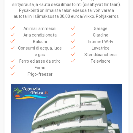
silitysrauta ja -lauta sekä ilmastointi (sisältyvät hintaan).
Pysäköinti on ilmaista talon edessä tai voit varata
autotallin lisämaksusta 30,00 euroa/viikko. Pohjakerros.
Animali ammessi
Garage
Aria condizionata
Giardino
Balconi
Internet Wi-Fi
Consumi di acqua, luce
Lavatrice
e gas
Stendibiancheria
Ferro ed asse da stiro
Televisore
Forno
Frigo-freezer