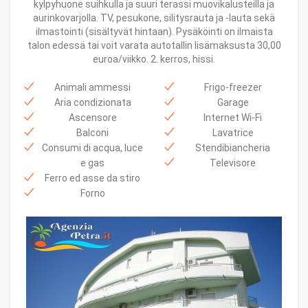
kylpyhuone suihkulla ja suuri terassi muovikalusteilla ja
aurinkovarjolla. TV, pesukone, silitysrauta ja -lauta sekä
ilmastointi (sisältyvät hintaan). Pysäköinti on ilmaista
talon edessä tai voit varata autotallin lisämaksusta 30,00
euroa/viikko. 2. kerros, hissi.
Animali ammessi
Frigo-freezer
Aria condizionata
Garage
Ascensore
Internet Wi-Fi
Balconi
Lavatrice
Consumi di acqua, luce
Stendibiancheria
e gas
Televisore
Ferro ed asse da stiro
Forno