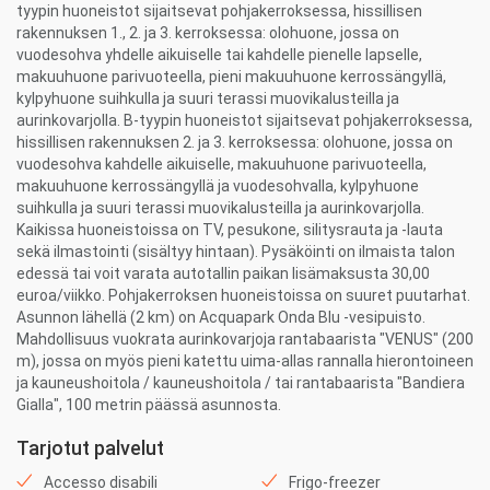
tyypin huoneistot sijaitsevat pohjakerroksessa, hissillisen
rakennuksen 1., 2. ja 3. kerroksessa: olohuone, jossa on
vuodesohva yhdelle aikuiselle tai kahdelle pienelle lapselle,
makuuhuone parivuoteella, pieni makuuhuone kerrossängyllä,
kylpyhuone suihkulla ja suuri terassi muovikalusteilla ja
aurinkovarjolla. B-tyypin huoneistot sijaitsevat pohjakerroksessa,
hissillisen rakennuksen 2. ja 3. kerroksessa: olohuone, jossa on
vuodesohva kahdelle aikuiselle, makuuhuone parivuoteella,
makuuhuone kerrossängyllä ja vuodesohvalla, kylpyhuone
suihkulla ja suuri terassi muovikalusteilla ja aurinkovarjolla.
Kaikissa huoneistoissa on TV, pesukone, silitysrauta ja -lauta
sekä ilmastointi (sisältyy hintaan). Pysäköinti on ilmaista talon
edessä tai voit varata autotallin paikan lisämaksusta 30,00
euroa/viikko. Pohjakerroksen huoneistoissa on suuret puutarhat.
Asunnon lähellä (2 km) on Acquapark Onda Blu -vesipuisto.
Mahdollisuus vuokrata aurinkovarjoja rantabaarista "VENUS" (200
m), jossa on myös pieni katettu uima-allas rannalla hierontoineen
ja kauneushoitola / kauneushoitola / tai rantabaarista "Bandiera
Gialla", 100 metrin päässä asunnosta.
Tarjotut palvelut
Accesso disabili
Frigo-freezer