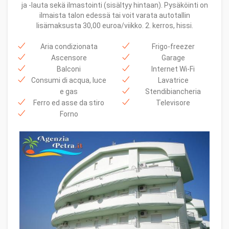
ja -lauta sekä ilmastointi (sisältyy hintaan). Pysäköinti on
ilmaista talon edessä tai voit varata autotallin
lisämaksusta 30,00 euroa/viikko. 2. kerros, hissi.
Aria condizionata
Frigo-freezer
Ascensore
Garage
Balconi
Internet Wi-Fi
Consumi di acqua, luce
Lavatrice
e gas
Stendibiancheria
Ferro ed asse da stiro
Televisore
Forno