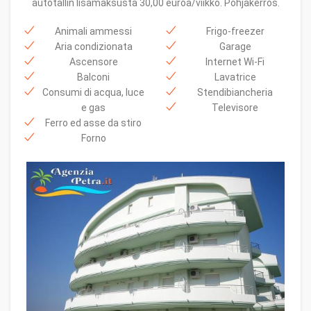
autotallin lisämaksusta 30,00 euroa/viikko. Pohjakerros.
Animali ammessi
Frigo-freezer
Aria condizionata
Garage
Ascensore
Internet Wi-Fi
Balconi
Lavatrice
Consumi di acqua, luce
Stendibiancheria
e gas
Televisore
Ferro ed asse da stiro
Forno