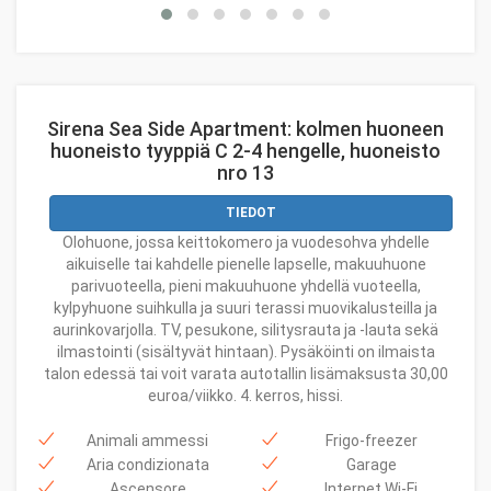
Sirena Sea Side Apartment: kolmen huoneen
huoneisto tyyppiä C 2-4 hengelle, huoneisto
nro 13
TIEDOT
Olohuone, jossa keittokomero ja vuodesohva yhdelle
aikuiselle tai kahdelle pienelle lapselle, makuuhuone
parivuoteella, pieni makuuhuone yhdellä vuoteella,
kylpyhuone suihkulla ja suuri terassi muovikalusteilla ja
aurinkovarjolla. TV, pesukone, silitysrauta ja -lauta sekä
ilmastointi (sisältyvät hintaan). Pysäköinti on ilmaista
talon edessä tai voit varata autotallin lisämaksusta 30,00
euroa/viikko. 4. kerros, hissi.
Animali ammessi
Frigo-freezer
Aria condizionata
Garage
Ascensore
Internet Wi-Fi