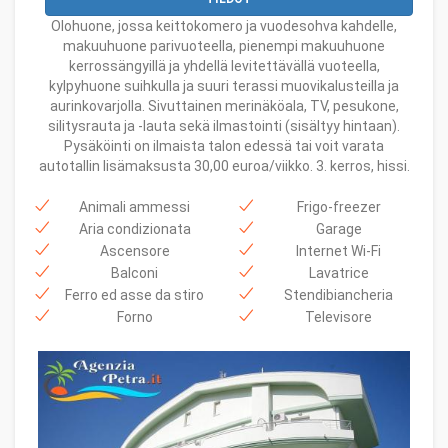
Olohuone, jossa keittokomero ja vuodesohva kahdelle,
makuuhuone parivuoteella, pienempi makuuhuone
kerrossängyillä ja yhdellä levitettävällä vuoteella,
kylpyhuone suihkulla ja suuri terassi muovikalusteilla ja
aurinkovarjolla. Sivuttainen merinäköala, TV, pesukone,
silitysrauta ja -lauta sekä ilmastointi (sisältyy hintaan).
Pysäköinti on ilmaista talon edessä tai voit varata
autotallin lisämaksusta 30,00 euroa/viikko. 3. kerros, hissi.
Animali ammessi
Frigo-freezer
Aria condizionata
Garage
Ascensore
Internet Wi-Fi
Balconi
Lavatrice
Ferro ed asse da stiro
Stendibiancheria
Forno
Televisore