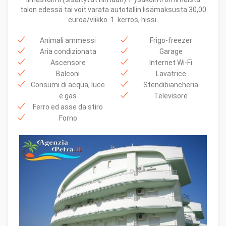
talon edessä tai voit varata autotallin lisämaksusta 30,00
euroa/viikko. 1. kerros, hissi.
Animali ammessi
Frigo-freezer
Aria condizionata
Garage
Ascensore
Internet Wi-Fi
Balconi
Lavatrice
Consumi di acqua, luce
Stendibiancheria
e gas
Televisore
Ferro ed asse da stiro
Forno