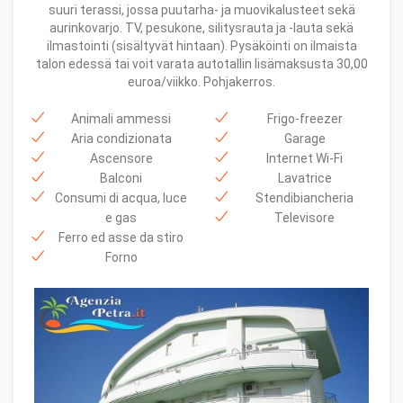
suuri terassi, jossa puutarha- ja muovikalusteet sekä
aurinkovarjo. TV, pesukone, silitysrauta ja -lauta sekä
ilmastointi (sisältyvät hintaan). Pysäköinti on ilmaista
talon edessä tai voit varata autotallin lisämaksusta 30,00
euroa/viikko. Pohjakerros.
Animali ammessi
Frigo-freezer
Aria condizionata
Garage
Ascensore
Internet Wi-Fi
Balconi
Lavatrice
Consumi di acqua, luce
Stendibiancheria
e gas
Televisore
Ferro ed asse da stiro
Forno