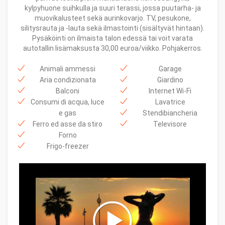
kylpyhuone suihkulla ja suuri terassi, jossa puutarha- ja
muovikalusteet sekä aurinkovarjo. TV, pesukone,
silitysrauta ja -lauta sekä ilmastointi (sisältyvät hintaan).
Pysäköinti on ilmaista talon edessä tai voit varata
autotallin lisämaksusta 30,00 euroa/viikko. Pohjakerros.
Animali ammessi
Garage
Aria condizionata
Giardino
Balconi
Internet Wi-Fi
Consumi di acqua, luce
Lavatrice
e gas
Stendibiancheria
Ferro ed asse da stiro
Televisore
Forno
Frigo-freezer