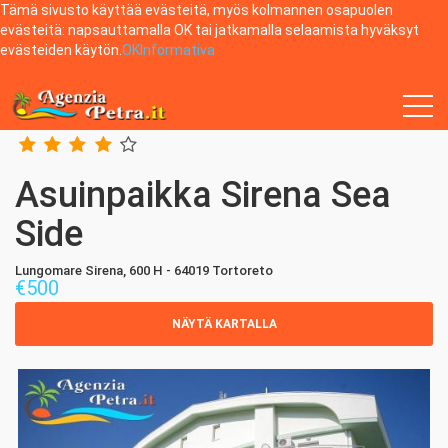
Tämä sivusto käyttää evästeitä, myös kolmannen osapuolen
evästeitä: napsauttamalla OK tai jatkamalla selaamista hyväksyt
evästeiden käytön.
OK
Informativa
Home
Tortoreto
Asuinpaikka Sirena Sea Side
Asuinpaikka Sirena Sea
Side
Lungomare Sirena, 600 H - 64019 Tortoreto
€
500
NÄYTÄ KARTALLA