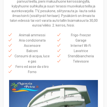
parivuoteella, pieni makuuhuone kerrossängyllä,
kylpyhuone suihkulla ja suuri terassi muovikalusteilla ja
aurinkovarjolla. TV, pesukone, silitysrauta ja -lauta sekä
ilmastointi (sisältyvät hintaan). Pysäköinti on ilmaista
talon edessä tai voit varata autotallin lisämaksusta 30,00
euroa/viikko. 2. kerros, hissi.
Animali ammessi
Frigo-freezer
Aria condizionata
Garage
Ascensore
Internet Wi-Fi
Balconi
Lavatrice
Consumi di acqua, luce
Stendibiancheria
e gas
Televisore
Ferro ed asse da stiro
Forno