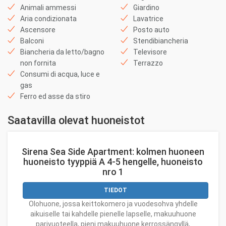
Animali ammessi
Giardino
Aria condizionata
Lavatrice
Ascensore
Posto auto
Balconi
Stendibiancheria
Biancheria da letto/bagno
Televisore
non fornita
Terrazzo
Consumi di acqua, luce e
gas
Ferro ed asse da stiro
Saatavilla olevat huoneistot
Sirena Sea Side Apartment: kolmen huoneen
huoneisto tyyppiä A 4-5 hengelle, huoneisto
nro 1
TIEDOT
Olohuone, jossa keittokomero ja vuodesohva yhdelle
aikuiselle tai kahdelle pienelle lapselle, makuuhuone
parivuoteella, pieni makuuhuone kerrossängyllä,