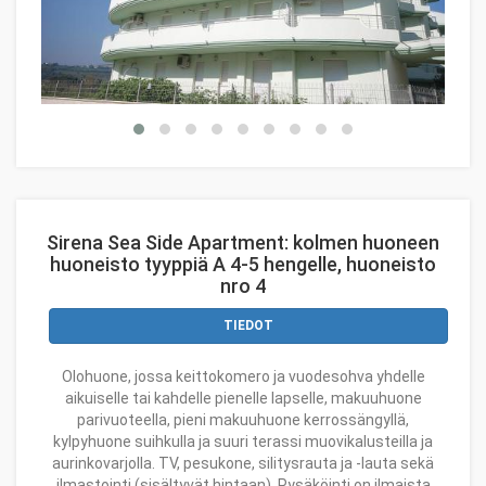
Sirena Sea Side Apartment: kolmen huoneen
huoneisto tyyppiä A 4-5 hengelle, huoneisto
nro 4
TIEDOT
Olohuone, jossa keittokomero ja vuodesohva yhdelle
aikuiselle tai kahdelle pienelle lapselle, makuuhuone
parivuoteella, pieni makuuhuone kerrossängyllä,
kylpyhuone suihkulla ja suuri terassi muovikalusteilla ja
aurinkovarjolla. TV, pesukone, silitysrauta ja -lauta sekä
ilmastointi (sisältyvät hintaan). Pysäköinti on ilmaista