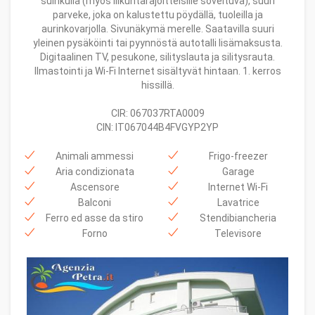
suihkulla (myös liikuntarajoitteisille soveltuva), suuri
parveke, joka on kalustettu pöydällä, tuoleilla ja
aurinkovarjolla. Sivunäkymä merelle. Saatavilla suuri
yleinen pysäköinti tai pyynnöstä autotalli lisämaksusta.
Digitaalinen TV, pesukone, silityslauta ja silitysrauta.
Ilmastointi ja Wi-Fi Internet sisältyvät hintaan. 1. kerros
hissillä.
CIR: 067037RTA0009
CIN: IT067044B4FVGYP2YP
Animali ammessi
Frigo-freezer
Aria condizionata
Garage
Ascensore
Internet Wi-Fi
Balconi
Lavatrice
Ferro ed asse da stiro
Stendibiancheria
Forno
Televisore