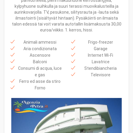
parivuoteella, pieni makuuhuone kerrossängyllä,
kylpyhuone suihkulla ja suuri terassi muovikalusteilla ja
aurinkovarjolla. TV, pesukone, silitysrauta ja -lauta sekä
ilmastointi (sisältyvät hintaan). Pysäköinti on ilmaista
talon edessä tai voit varata autotallin lisämaksusta 30,00
euroa/viikko. 1. kerros, hissi.
Animali ammessi
Frigo-freezer
Aria condizionata
Garage
Ascensore
Internet Wi-Fi
Balconi
Lavatrice
Consumi di acqua, luce
Stendibiancheria
e gas
Televisore
Ferro ed asse da stiro
Forno