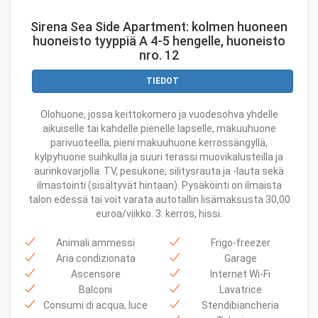
Sirena Sea Side Apartment: kolmen huoneen
huoneisto tyyppiä A 4-5 hengelle, huoneisto
nro. 12
TIEDOT
Olohuone, jossa keittokomero ja vuodesohva yhdelle
aikuiselle tai kahdelle pienelle lapselle, makuuhuone
parivuoteella, pieni makuuhuone kerrossängyllä,
kylpyhuone suihkulla ja suuri terassi muovikalusteilla ja
aurinkovarjolla. TV, pesukone, silitysrauta ja -lauta sekä
ilmastointi (sisältyvät hintaan). Pysäköinti on ilmaista
talon edessä tai voit varata autotallin lisämaksusta 30,00
euroa/viikko. 3. kerros, hissi.
Animali ammessi
Frigo-freezer
Aria condizionata
Garage
Ascensore
Internet Wi-Fi
Balconi
Lavatrice
Consumi di acqua, luce
Stendibiancheria