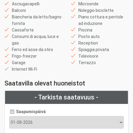
Asciugacapelli
Microonde
Balconi
Noleggio biciclette
Biancheria da letto/bagno
Piano cottura e pentole
fornita
ad induzione
Cassaforte
Piscina
Consumi di acqua, luce e
Posto auto
gas
Reception
Ferro ed asse da stiro
Spiaggia privata
Frigo-freezer
Televisore
Garage
Terrazzo
Internet Wi-Fi
Saatavilla olevat huoneistot
- Tarkista saatavuus -
Saapumispäivä