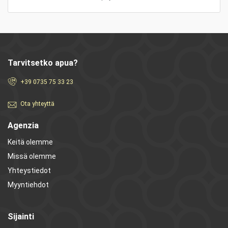
Tarvitsetko apua?
+39 0735 75 33 23
Ota yhteyttä
Agenzia
Keitä olemme
Missä olemme
Yhteystiedot
Myyntiehdot
Sijainti