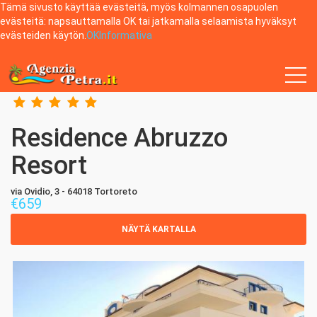
Tämä sivusto käyttää evästeitä, myös kolmannen osapuolen
evästeitä: napsauttamalla OK tai jatkamalla selaamista hyväksyt
evästeiden käytön.
OK
Informativa
Home
Tortoreto
Residence Abruzzo Resort
Residence Abruzzo
Resort
via Ovidio, 3 - 64018 Tortoreto
€
659
NÄYTÄ KARTALLA