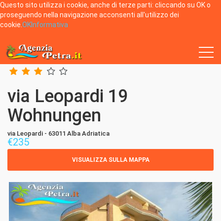
Questo sito utilizza i cookie, anche di terze parti: cliccando su OK o
proseguendo nella navigazione acconsenti all'utilizzo dei
cookie.
OK
Informativa
Home
Alba Adriatica
via Leopardi 19 Wohnungen
via Leopardi 19
Wohnungen
via Leopardi - 63011 Alba Adriatica
€
235
VISUALIZZA SULLA MAPPA