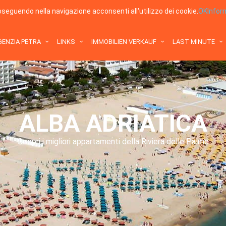
roseguendo nella navigazione acconsenti all'utilizzo dei cookie.
OK
Infor
GENZIA PETRA
LINKS
IMMOBILIEN VERKAUF
LAST MINUTE
ALBA ADRIATICA
Scopri i migliori appartamenti della Riviera delle Palme