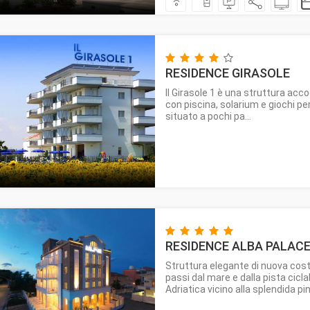
RESIDENCE GIRASOLE
Il Girasole 1 è una struttura acc
con piscina, solarium e giochi per 
situato a pochi pa...
RESIDENCE ALBA PALAC
Struttura elegante di nuova cost
passi dal mare e dalla pista cicla
Adriatica vicino alla splendida pin