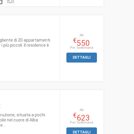
Ab
€
ogliente di 20 appartamenti
550
i più piccoli. Il residence è
Per Settimana
DETTAGLI
E
Ab
€
ruzione, situata a pochi
623
bile nel cuore di Alba
Per Settimana
e...
DETTAGLI