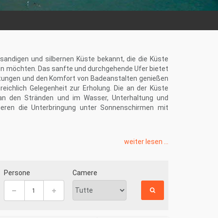
 sandigen und silbernen Küste bekannt, die die Küste
uen möchten. Das sanfte und durchgehende Ufer bietet
eistungen und den Komfort von Badeanstalten genießen
reichlich Gelegenheit zur Erholung. Die an der Küste
 an den Stränden und im Wasser, Unterhaltung und
ieren die Unterbringung unter Sonnenschirmen mit
o und Villa Rosa näher bringt, und ist mit einem gut
weiter lesen ...
t wird. Entlang der Straße (zu Fuß, mit dem Fahrrad
und Pflanzen bewundern, auf den Bänken, an den
n Bars, Chalets und Clubs der Umgebung mit gutem
Persone
Camere
nmärkte und Leihfahrräder und Rikschas besuchen, um
tica verbindet.