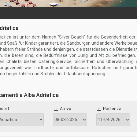
driatica
riatica ist unter dem Namen "Silver Beach" für die Besonderheit der
und Spaß für Kinder garantiert, die Sandburgen und andere Werke ba
bhabern freier Strände und denjenigen, die stattdessen die Dienstl
 die bereit sind, die Bedürfnisse von Jung und Alt zu befriedigen, 
en Chalets bieten Catering-Service, Sicherheit und Überwachung
ungsverleih wie Tretboote und aufblasbare Rutschen und garant
n Liegestühlen und Stühlen der Urlaubsentspannung.
menade Guglielmo Marconi verläuft entlang der Strecke, die Tortoret
uten Radweg ausgestattet, der als "Grüner Adriakorridor" bezeichne
amenti a Alba Adriatica
f Schlittschuhen) können Sie immer grüne Pflanzen, Blumen 
runnen einen angenehmen Zwischenstopp einlegen oder sich in de
bsort
Arrivo
Partenza
rfrischen. Unterwegs können Sie die saisonalen Stände, Antiquitäte
cke zu genießen, die Martinsicuro mit Cologna Spiaggia über Alba Adria