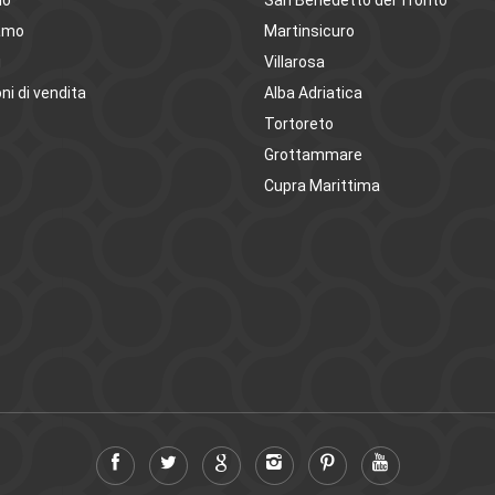
mo
San Benedetto del Tronto
amo
Martinsicuro
i
Villarosa
ni di vendita
Alba Adriatica
Tortoreto
Grottammare
Cupra Marittima