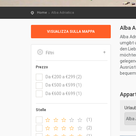
Home
Alba Adriatica
Alba A
VISUALIZZA SULLA MAPPA
Alba Ad
umgibt 
den Lie
Filtri
möchten,
gelegen
Ausrüst
Prezzo
bequeme
Da €200 a €299 (2)
Da €500 a €599 (1)
Die Pro
ausgeba
Da €600 a €699 (1)
Appart
oder au
Springb
Urlau
Essen e
Stelle
die Stre
(1)
(2)