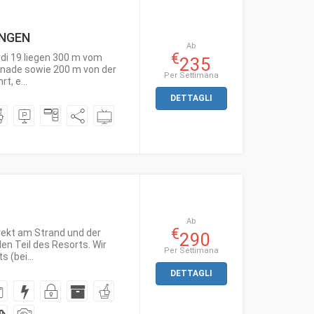
UNGEN
Ab
€
rdi 19 liegen 300 m vom
235
nade sowie 200 m von der
Per Settimana
t, e...
DETTAGLI
Ab
€
rekt am Strand und der
290
n Teil des Resorts. Wir
Per Settimana
 (bei...
DETTAGLI