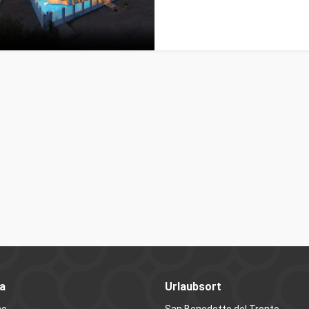
a
Urlaubsort