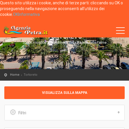
Questo sito utilizza i cookie, anche di terze parti: cliccando su OK o
proseguendo nella navigazione acconsenti all'utilizzo dei
cookie.
OK
Informativa
TORTORETO
Scopri i migliori appartamenti della Riviera delle Palme
Home
Tortoreto
VISUALIZZA SULLA MAPPA
Filtri