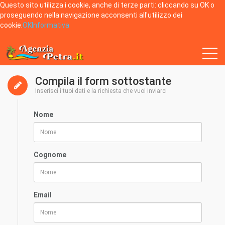
Questo sito utilizza i cookie, anche di terze parti: cliccando su OK o
proseguendo nella navigazione acconsenti all'utilizzo dei
cookie.
OK
Informativa
Home
Contatti
Compila il form sottostante
Inserisci i tuoi dati e la richiesta che vuoi inviarci
Nome
Cognome
Email