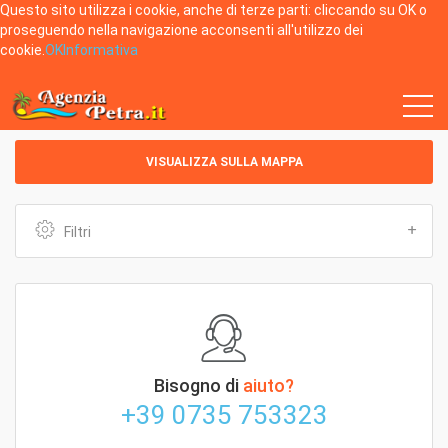
Questo sito utilizza i cookie, anche di terze parti: cliccando su OK o
proseguendo nella navigazione acconsenti all'utilizzo dei
cookie.
OK
Informativa
Home
Appartamenti per 1 persona dal 03/08/2026 al 10/08/2026
VISUALIZZA SULLA MAPPA
Filtri
Bisogno di
aiuto?
+39 0735 753323