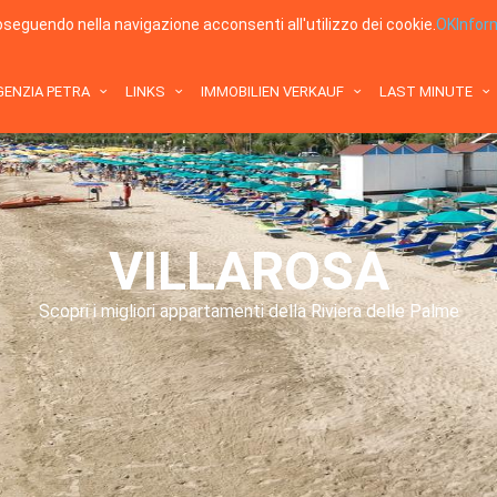
roseguendo nella navigazione acconsenti all'utilizzo dei cookie.
OK
Infor
GENZIA PETRA
LINKS
IMMOBILIEN VERKAUF
LAST MINUTE
VILLAROSA
Scopri i migliori appartamenti della Riviera delle Palme