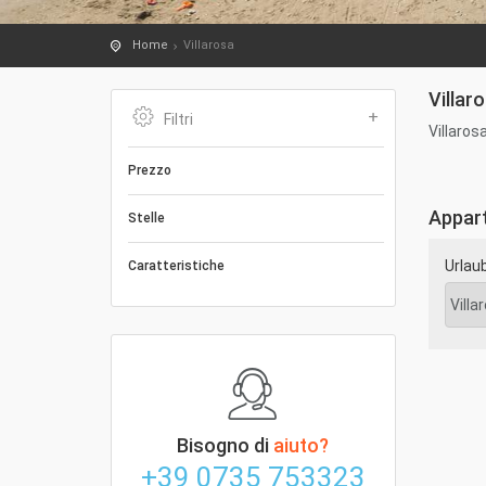
Home
Villarosa
Villar
Filtri
Villaros
Prezzo
Appart
Stelle
Urlau
Caratteristiche
Bisogno di
aiuto?
+39 0735 753323