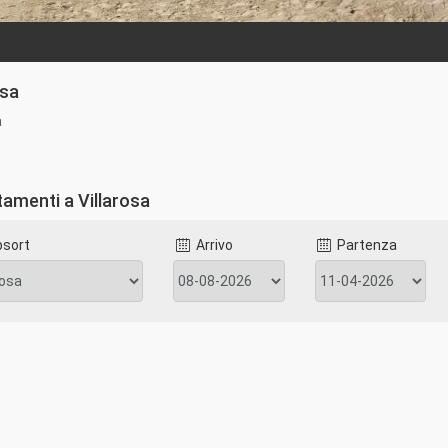
osa
a
amenti a Villarosa
bsort
Arrivo
Partenza