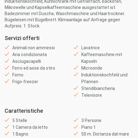
Induktionskochfeld, Kühlschrank mit Gefrierfach, Backofen,
Mikrowelle und Kapselkaffeemaschine ausgestattet ist.
Badezimmer mit Dusche, Waschmaschine und Haartrockner.
Bügeleisen mit Bügelbrett. Klimaanlage auf Anfrage gegen
Aufpreis. 1. Stock.
Servizi offerti
Animali non ammessi
Lavatrice
Aria condizionata
Kaffeemaschine mit
Asciugacapelli
Kapseln
Ferro ed asse da stiro
Microonde
Forno
Induktionskochfeld und
Frigo-freezer
Pfannen
Stendibiancheria
Televisore
Caratteristiche
5 Stelle
3 Persone
1 Camera da letto
Piano 1
1 Bagno
50 m. Distanza dal mare