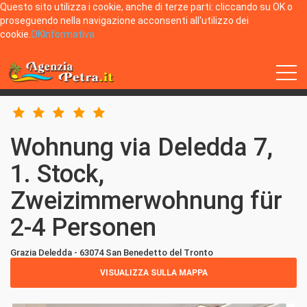
Questo sito utilizza i cookie, anche di terze parti: cliccando su OK o
proseguendo nella navigazione acconsenti all'utilizzo dei
cookie.
OK
Informativa
Home
San Benedetto del Tronto
Wohnung via Deledda 7, 1. Stock, Zweizimmerwohnung für 2-4 Personen
Wohnung via Deledda 7,
1. Stock,
Zweizimmerwohnung für
2-4 Personen
Grazia Deledda - 63074 San Benedetto del Tronto
VISUALIZZA SULLA MAPPA