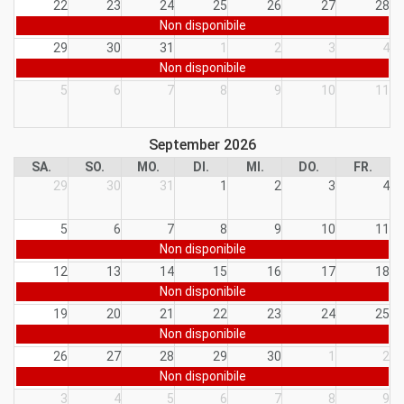
22
23
24
25
26
27
28
Non disponibile
29
30
31
1
2
3
4
Non disponibile
5
6
7
8
9
10
11
September 2026
SA.
SO.
MO.
DI.
MI.
DO.
FR.
29
30
31
1
2
3
4
5
6
7
8
9
10
11
Non disponibile
12
13
14
15
16
17
18
Non disponibile
19
20
21
22
23
24
25
Non disponibile
26
27
28
29
30
1
2
Non disponibile
3
4
5
6
7
8
9