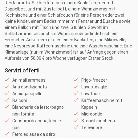
Restaurants. Sie besteht aus einem Schlafzimmer mit
Doppelbett und mit Zustellbett, einem Wohnzimmer mit
Kochnische und einer Schlafcouch für eine Person oder zwei
kleine Kinder, einem Badezimmer mit Fenster und Dusche sowie
einem Balkon mit Tisch und zwei Stühlen. Sowohl im
Schlafzimmer als auch im Wohnzimmer befindet sich ein
Fernseher. Außerdem gibt es einen Backofen, eine Mikrowelle,
eine Nespresso-Kaffeemaschine und eine Waschmaschine. Eine
Klimaanlage (nur im Wohnzimmer) ist auf Anfrage gegen einen
Aufpreis von 50,00 € pro Woche verfügbar. Erster Stock.
Servizi offerti
Animali ammessi
Frigo-freezer
Aria condizionata
Lavastoviglie
Asciugacapelli
Lavatrice
Balconi
Kaffeemaschine mit
Biancheria da letto/bagno
Kapseln
non fornita
Microonde
Consumi di acqua, luce e
Stendibiancheria
gas
Televisore
Ferro ed asse da stiro