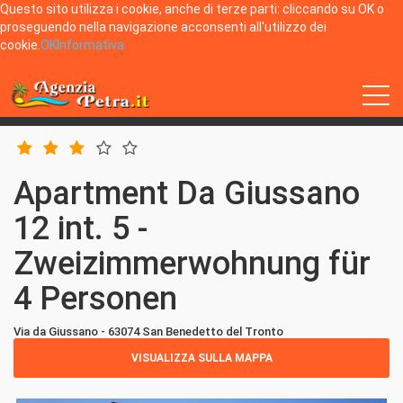
Questo sito utilizza i cookie, anche di terze parti: cliccando su OK o
proseguendo nella navigazione acconsenti all'utilizzo dei
cookie.
OK
Informativa
Home
San Benedetto del Tronto
Apartment Da Giussano 12 int. 5 - Zweizimmerwohnung für 4 Personen
Apartment Da Giussano
12 int. 5 -
Zweizimmerwohnung für
4 Personen
Via da Giussano - 63074 San Benedetto del Tronto
VISUALIZZA SULLA MAPPA