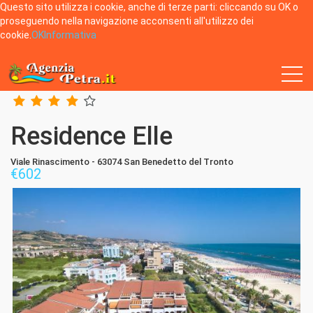
Questo sito utilizza i cookie, anche di terze parti: cliccando su OK o
proseguendo nella navigazione acconsenti all'utilizzo dei
cookie.
OK
Informativa
Home
San Benedetto del Tronto
Residence Elle
Residence Elle
Viale Rinascimento - 63074 San Benedetto del Tronto
€
602