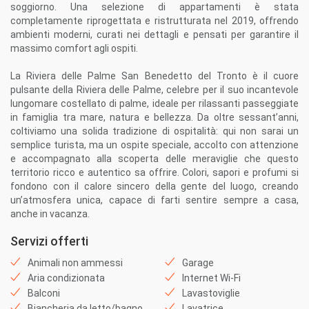
soggiorno. Una selezione di appartamenti è stata
completamente riprogettata e ristrutturata nel 2019, offrendo
ambienti moderni, curati nei dettagli e pensati per garantire il
massimo comfort agli ospiti.
La Riviera delle Palme San Benedetto del Tronto è il cuore
pulsante della Riviera delle Palme, celebre per il suo incantevole
lungomare costellato di palme, ideale per rilassanti passeggiate
in famiglia tra mare, natura e bellezza. Da oltre sessant’anni,
coltiviamo una solida tradizione di ospitalità: qui non sarai un
semplice turista, ma un ospite speciale, accolto con attenzione
e accompagnato alla scoperta delle meraviglie che questo
territorio ricco e autentico sa offrire. Colori, sapori e profumi si
fondono con il calore sincero della gente del luogo, creando
un’atmosfera unica, capace di farti sentire sempre a casa,
anche in vacanza.
Servizi offerti
Animali non ammessi
Garage
Aria condizionata
Internet Wi-Fi
Balconi
Lavastoviglie
Biancheria da letto/bagno
Lavatrice