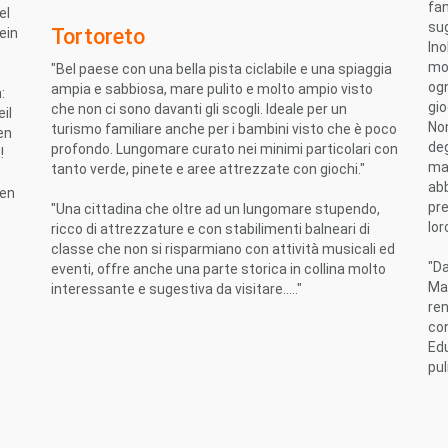
fa
el
sug
Tortoreto
ein
Ino
mol
"Bel paese con una bella pista ciclabile e una spiaggia
ogn
ampia e sabbiosa, mare pulito e molto ampio visto
:
gio
che non ci sono davanti gli scogli. Ideale per un
il
No
turismo familiare anche per i bambini visto che è poco
en
deg
profondo. Lungomare curato nei minimi particolari con
!
mac
tanto verde, pinete e aree attrezzate con giochi."
ab
ien
pre
"Una cittadina che oltre ad un lungomare stupendo,
lor
ricco di attrezzature e con stabilimenti balneari di
classe che non si risparmiano con attività musicali ed
"Da
eventi, offre anche una parte storica in collina molto
Mar
interessante e sugestiva da visitare....."
ren
con
Edu
pul