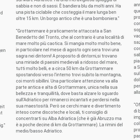
ann
sabbia e non di sassi. È bandiera blu da molti anni. Ha
que
una pista ciclabile che costeggia il mare lunga ben
rd
pro
oltre 15 km. Un borgo antico che è una bomboniera."
co
sop
"Grottammare è praticamente attaccata a San
vac
Benedetto del Tronto, che al contrario è una località di
saz
mare molto più caotica. Si mangia molto molto bene,
cos
in particolare nel mese di agosto ogni sera trovi una
gen
sab
sagra nei dintorni! A proposito di dintorni,si trovano
pia
una miriade di paesini medievali a ridosso del mare,
a 
tutti molto belli, e a circa 50 km da Grottammare
sul
spostandosi verso l'interno trovi subito la montagna,
dol
coi monti sibillini. Una particolare attenzione va alla
per
parte antica e alta di Grottammare, unica nella sua
all
bellezza e tranquillità, dove basta alzare lo sguardo
sull'Adriatico per rimanerci incantati e perdersi nella
"Of
sua maestosità. Però se cerchi mare e divertimento
eit
di 
inteso come discoteche e locali, ti consiglio di
nt
imp
concentrarti su Alba Adriatica (che è già Abruzzo ma
col
è a poche decine di km da Grottammare). La rimini del
g."
pro
medio/basso Adriatico.
pas