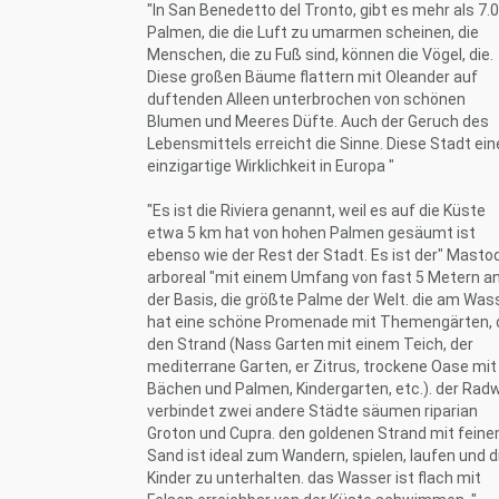
"In San Benedetto del Tronto, gibt es mehr als 7.
Palmen, die die Luft zu umarmen scheinen, die
Menschen, die zu Fuß sind, können die Vögel, die.
Diese großen Bäume flattern mit Oleander auf
duftenden Alleen unterbrochen von schönen
Blumen und Meeres Düfte. Auch der Geruch des
Lebensmittels erreicht die Sinne. Diese Stadt ein
einzigartige Wirklichkeit in Europa "
"Es ist die Riviera genannt, weil es auf die Küste
etwa 5 km hat von hohen Palmen gesäumt ist
ebenso wie der Rest der Stadt. Es ist der" Masto
arboreal "mit einem Umfang von fast 5 Metern a
der Basis, die größte Palme der Welt. die am Was
hat eine schöne Promenade mit Themengärten, 
den Strand (Nass Garten mit einem Teich, der
mediterrane Garten, er Zitrus, trockene Oase mit
Bächen und Palmen, Kindergarten, etc.). der Rad
verbindet zwei andere Städte säumen riparian
Groton und Cupra. den goldenen Strand mit fein
Sand ist ideal zum Wandern, spielen, laufen und d
Kinder zu unterhalten. das Wasser ist flach mit