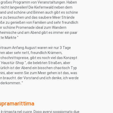
n großes Programm von Veranstaltungen. Haben
 nicht langweilen! Die Kiefernwald neben dem
rand und schöne und Binnen auch gibt es schöne
te zu besuchen und das saubere Meer Strände
ße zu genießen von Familien und sehr freundlich
hr schöne Promenade ideal zum Wandern
nheimische und am Abend gibt es immer ein paar
te Märkte "
eitraum Anfang August waren wir nur 3 Tage
en aber sehr nett, freundlich Krämern,
chschnittspreise, gibt es noch viel das Konzept
" Haustür-Shop ", die belebten Straßen, aber
ürlich ist der Abend ein bisschen chaotisch Typ
ini, aber wenn Sie zum Meer gehen ist das, was
 braucht. der Vorstand und ich denke, ich werde
ederkommen. "
upramarittima
 è rimasta nel cuore. Dopo avervi soggiornato due