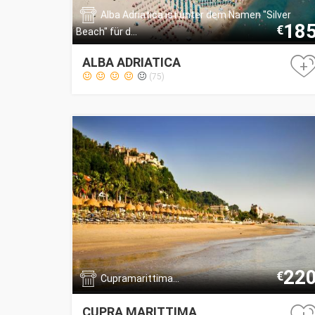
Alba Adriatica ist unter dem Namen "Silver
18
€
Beach" für d...
ALBA ADRIATICA
+
(75)
22
€
Cupramarittima...
CUPRA MARITTIMA