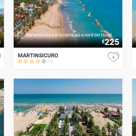
Martinsicuro è la località più a nord del litoral...
0
225
€
MARTINSICURO
+
(75)