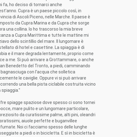
i fa, ho deciso di tornarci anche
st'anno. Cupra è un paese piccolo così, in
vincia di Ascoli Piceno, nelle Marche. Il paese è
mposto da Cupra Marina e da Cupra che sorge
ra una collina. Io ho trascorso la mia breve
anza a Cupra Marittima e tutte le mattine mi
iavo dello scintillio del mare. Il lungomare è
tellato di hotel e casettine. La spiaggia è di
bia e il mare degrada lentamente, proprio come
ce a me. Si può arrivare a Grottammare, o anche
San Benedetto del Tronto, a piedi, camminando
 bagnasciuga con l'acqua che solletica
cemente le caviglie. Oppure vi si può arrivare
correndo una bella pista ciclabile costruita vicino
a spiaggia."
fre spiagge spaziose dove spesso ci sono tornei
bocce, mare pulito e un lungomare particolare,
reziosito da curatissime palme, alti pini, oleandri
oratissimi, aiuole perfette e buganvillee
fumate. Noi ci facciamo spesso delle lunghe
seggiate a piedi o in bicicletta. E sì in bicicletta è