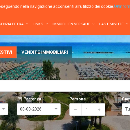
roseguendo nella navigazione acconsenti all'utilizzo dei cookie.
OK
Infor
GENZIA PETRA
LINKS
IMMOBILIEN VERKAUF
LAST MINUTE
STIVI
VENDITE IMMOBILIARI
?
Partenza
Persone
Cam
08-08-2026
Tu