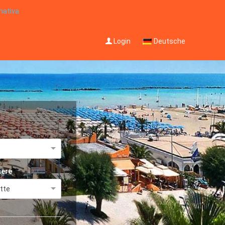
mativa
Login
Deutsche
ere
tte