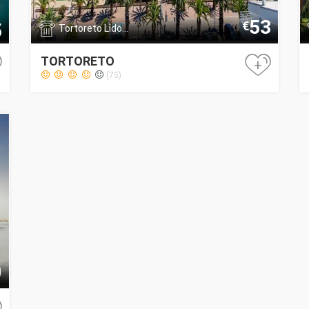
53
€
5
Tortoreto Lido...
TORTORETO
+
(75)
0