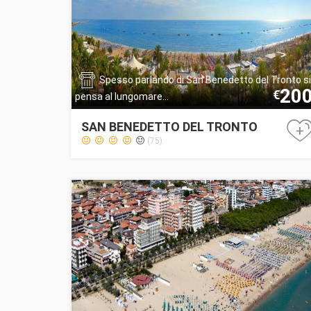
Spesso parlando di San Benedetto del Tronto si
20
€
pensa al lungomare...
SAN BENEDETTO DEL TRONTO
+
(75)