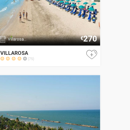
270
€
Villarosa...
VILLAROSA
+
(75)