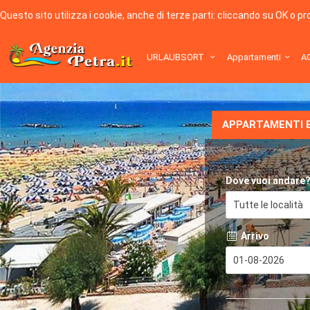
Questo sito utilizza i cookie, anche di terze parti: cliccando su OK o p
URLAUBSORT
Appartamenti
A
APPARTAMENTI E
Dove vuoi andare
Tutte le località
Arrivo
01-08-2026