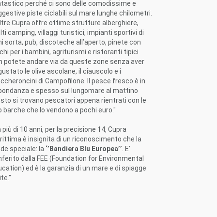
ntastico perché ci sono delle comodissime e
gestive piste ciclabili sul mare lunghe chilometri.
ltre Cupra offre ottime strutture alberghiere,
ti camping, villaggi turistici, impianti sportivi di
i sorta, pub, discoteche all’aperto, pinete con
chi per i bambini, agriturismi e ristoranti tipici.
n potete andare via da queste zone senza aver
ustato le olive ascolane, il ciauscolo e i
cheroncini di Campofilone. Il pesce fresco è in
bondanza e spesso sul lungomare al mattino
sto si trovano pescatori appena rientrati con le
o barche che lo vendono a pochi euro."
 più di 10 anni, per la precisione 14, Cupra
ittima è insignita di un riconoscimento che la
de speciale: la
‘’Bandiera Blu Europea’’
. E’
ferito dalla FEE (Foundation for Environmental
cation) ed è la garanzia di un mare e di spiagge
ite."