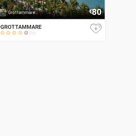
80
€
Grottammare...
GROTTAMMARE
+
(75)