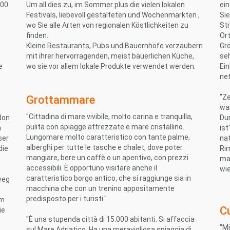
000
Um all dies zu, im Sommer plus die vielen lokalen
ei
Festivals, liebevoll gestalteten und Wochenmärkten ,
Sie
wo Sie alle Arten von regionalen Köstlichkeiten zu
St
finden.
Or
Kleine Restaurants, Pubs und Bauernhöfe verzaubern
Grö
mit ihrer hervorragenden, meist bäuerlichen Küche,
se
e
wo sie vor allem lokale Produkte verwendet werden.
Ei
net
"Z
Grottammare
war
"Cittadina di mare vivibile, molto carina e tranquilla,
don
Dur
pulita con spiagge attrezzate e mare cristallino.
n
ist
Lungomare molto caratteristico con tante palme,
ser
nat
alberghi per tutte le tasche e chalet, dove poter
die
Rim
mangiare, bere un caffè o un aperitivo, con prezzi
man
accessibili. È opportuno visitare anche il
wi
caratteristico borgo antico, che si raggiunge sia in
weg
macchina che con un trenino appositamente
predisposto per i turisti."
em
C
ie
"È una stupenda città di 15.000 abitanti. Si affaccia
"Mi
sul Mare Adriatico. Ha una meravigliosa spiaggia di