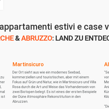
 appartamenti estivi e case
CHE
&
ABRUZZO
: LAND ZU ENTDE
Martinsicuro
Al
Der Ort sieht aus wie ein modernes Seebad,
"S
 zu
kommerziellen und touristischen, aber mit einem
vor
ner
Fokus auf Grün und Natur, wie in Martinsicuro und Villa
Meh
,
Rosa durch die Art und Weise das Vorhandensein von
Ani
hmal
zwei Biotopen belegt. Es ist eines der ersten Beispiele
Kü
 ist
der Düne Atmosphäre Rekonstitution in den
Kil
Abruzzen.
"Di