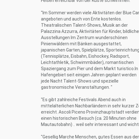
Felsen erreichbar von der Küste schwimmen. "
"Im Sommer werden viele Aktivitäten der Blue Ca
angeboten und auch von Ente kostenlos.
Theatralischen Talent-Shows, Musik an der
Palazzina Azzurra, Aktivitäten für Kinder, bildliche
Ausstellungen Im Zentrum wunderschönen
Pinienwäldern mit Bänken ausgestattet,
japanischen Garten, Spielplätze, Sporteinrichtun
(Tennisplätze, Eisbahn, Eishockey, Radsport,
Leichtathletik, Schwimmbäder), romantischen
Spaziergang zum Pier und dem Markt turistico.In
Hafengebiet seit einigen Jahren geplant werden
jede Nacht Talent-Shows und spezielle
gastronomische Veranstaltungen. "
"Es gibt zahlreiche Festivals Abend auch in
mittelalterlichen Nachbarländern in sehr kurzer Z
erreicht. Ascoli Piceno Provinzhauptstadt verdie
einen historischen Besuch (ca. 20 Minuten ohne
Mautautobahn) .. weil sehr interessant und wichti
"Gesellig Marche Menschen, gutes Essen aus der